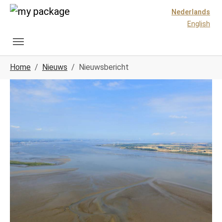
Spring naar hoofd-inhoud
Skip to page footer
Nederlands
English
U ben hier:
Home
Nieuws
Nieuwsbericht