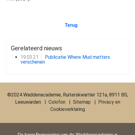
Terug
Gerelateerd nieuws
19.03.21
Publicatie Where Mud matters
verschenen
©2024 Waddenacademie, Ruiterskwartier 121a, 8911 BS,
Leeuwarden |
Colofon
|
Sitemap
|
Privacy en
Cookieverklaring
De basisfinanciering van de Waddenacademie is