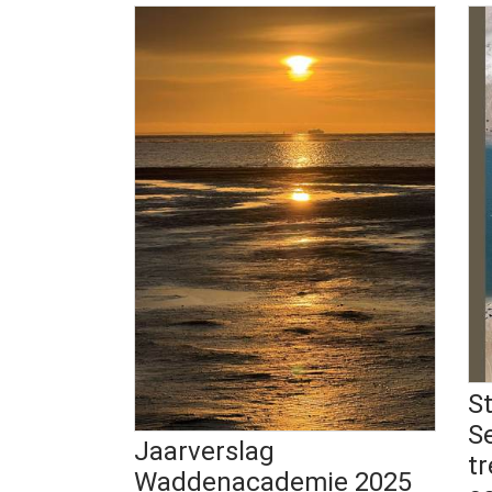
S
S
Jaarverslag
tr
Waddenacademie 2025