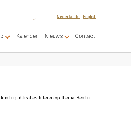
Nederlands
English
ap
Kalender
Nieuws
Contact
Thema's"
Submenu for "Wetenschap"
Submenu for "Nieuws"
kunt u publicaties filteren op thema. Bent u