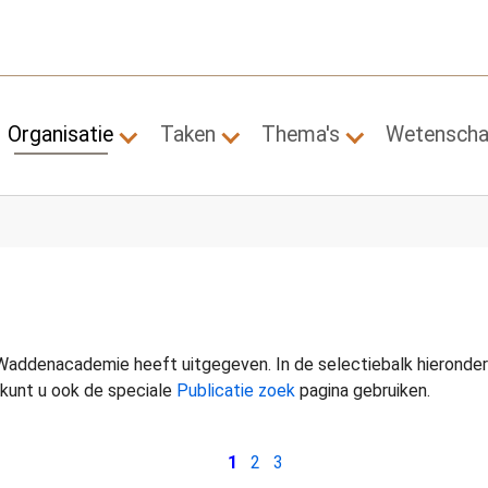
Organisatie
Taken
Thema's
Wetensch
Submenu for "Organisatie"
Submenu for "Taken"
Submenu for "
 Waddenacademie heeft uitgegeven. In de selectiebalk hieronder 
 kunt u ook de speciale
Publicatie zoek
pagina gebruiken.
1
2
3