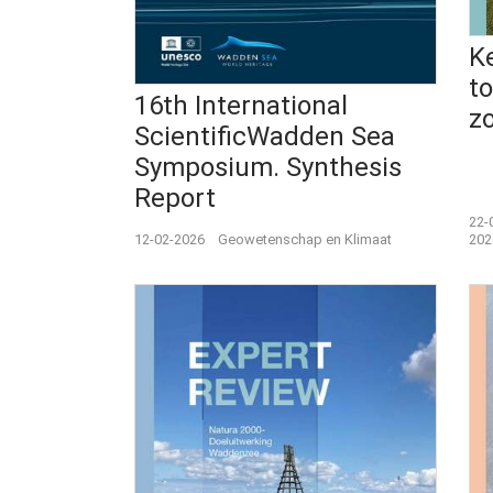
K
t
16th International
z
ScientificWadden Sea
Symposium. Synthesis
Report
22-
12-02-2026
Geowetenschap en Klimaat
202