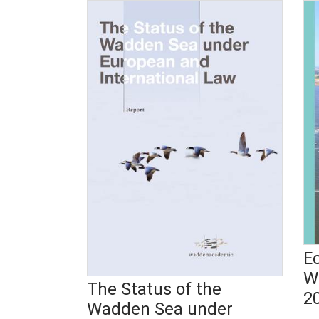
E
W
The Status of the
2
Wadden Sea under