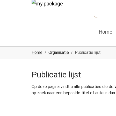
Spring naar hoofd-inhoud
Skip to page footer
Home
U ben hier:
Home
Organisatie
Publicatie lijst
Publicatie lijst
Op deze pagina vindt u alle publicaties die de
op zoek naar een bepaalde titel of auteur, dan