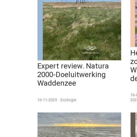
H
z
Expert review. Natura
W
2000-Doeluitwerking
de
Waddenzee
16-
16-11-2025
Ecologie
202