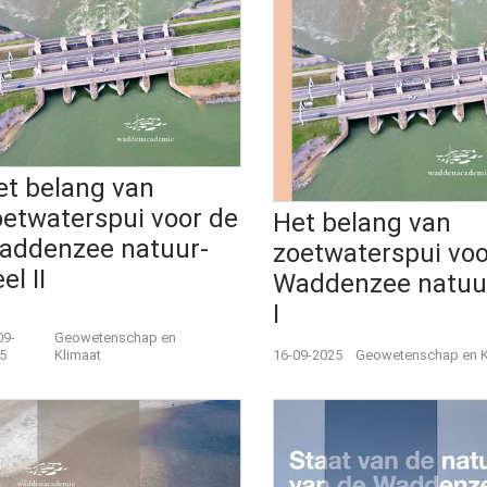
et belang van
oetwaterspui voor de
Het belang van
addenzee natuur-
zoetwaterspui voo
el II
Waddenzee natuu
I
09-
Geowetenschap en
5
Klimaat
16-09-2025
Geowetenschap en K