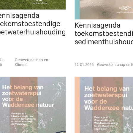
ennisagenda
oekomstbestendige
Kennisagenda
oetwaterhuishouding
toekomstbestend
sedimenthuishou
01-
Geowetenschap en
6
Klimaat
22-01-2026
Geowetenschap en K