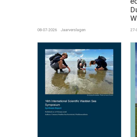
e
Du
W
08-07-2026
Jaarverslagen
27-