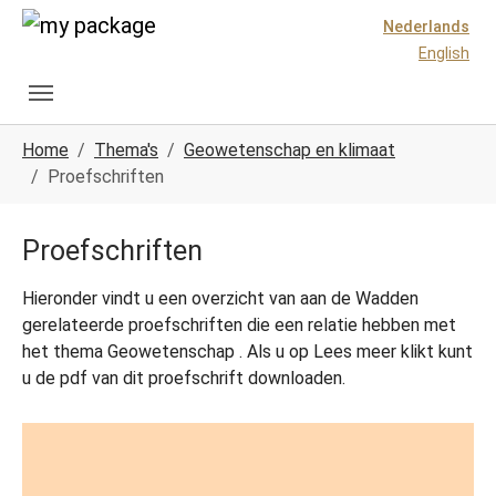
Spring naar hoofd-inhoud
Skip to page footer
Nederlands
English
U ben hier:
Home
Thema's
Geowetenschap en klimaat
Proefschriften
Proefschriften
Hieronder vindt u een overzicht van aan de Wadden
gerelateerde proefschriften die een relatie hebben met
het thema Geowetenschap . Als u op Lees meer klikt kunt
u de pdf van dit proefschrift downloaden.