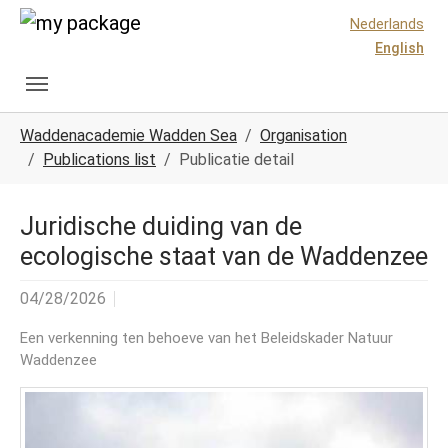
Skip to main content
Skip to page footer
Nederlands
English
You are here:
Waddenacademie Wadden Sea
Organisation
Publications list
Publicatie detail
Juridische duiding van de
ecologische staat van de Waddenzee
04/28/2026
Een verkenning ten behoeve van het Beleidskader Natuur
Waddenzee