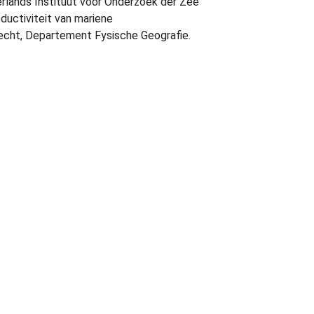
erlands Instituut voor Onderzoek der Zee
oductiviteit van mariene
echt, Departement Fysische Geografie.