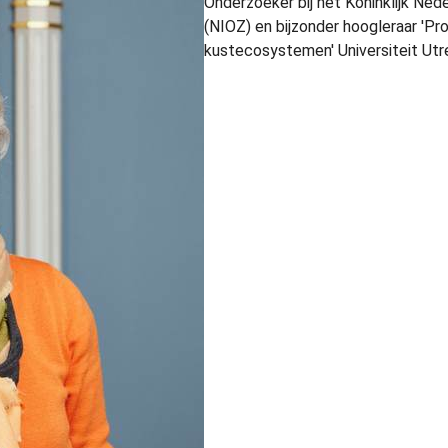
Onderzoeker bij het Koninklijk Ned
(NIOZ) en bijzonder hoogleraar 'Pr
kustecosystemen' Universiteit Utr