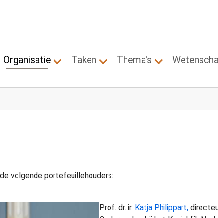
Organisatie
Taken
Thema's
Wetensch
Submenu for "Organisatie"
Submenu for "Taken"
Submenu for "
e volgende portefeuillehouders:
Prof. dr. ir.
Katja Philippart,
directeu