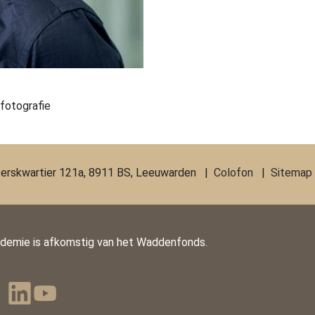
fotografie
erskwartier 121a, 8911 BS, Leeuwarden |
Colofon
|
Sitemap
ademie is afkomstig van het Waddenfonds.