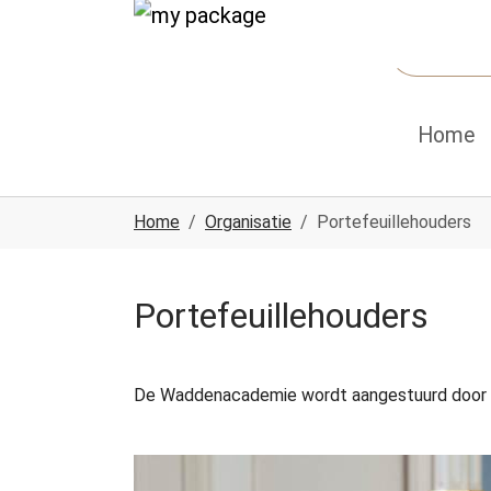
Spring naar hoofd-inhoud
Skip to page footer
Home
U ben hier:
Home
Organisatie
Portefeuillehouders
Portefeuillehouders
De Waddenacademie wordt aangestuurd door d
Show larger version for: