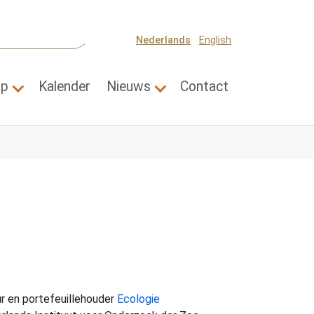
Nederlands
English
ap
Kalender
Nieuws
Contact
Thema's"
Submenu for "Wetenschap"
Submenu for "Nieuws"
r en portefeuillehouder
Ecologie