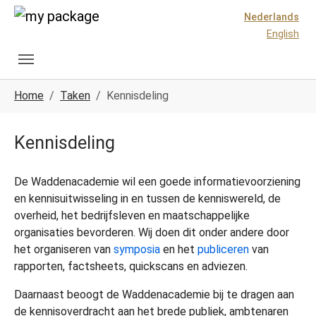
Spring naar hoofd-inhoud
Skip to page footer
Nederlands
English
U ben hier:
Home
Taken
Kennisdeling
Kennisdeling
De Waddenacademie wil een goede informatievoorziening
en kennisuitwisseling in en tussen de kenniswereld, de
overheid, het bedrijfsleven en maatschappelijke
organisaties bevorderen. Wij doen dit onder andere door
het organiseren van
symposia
en het
publiceren
van
rapporten, factsheets, quickscans en adviezen.
Daarnaast beoogt de Waddenacademie bij te dragen aan
de kennisoverdracht aan het brede publiek, ambtenaren