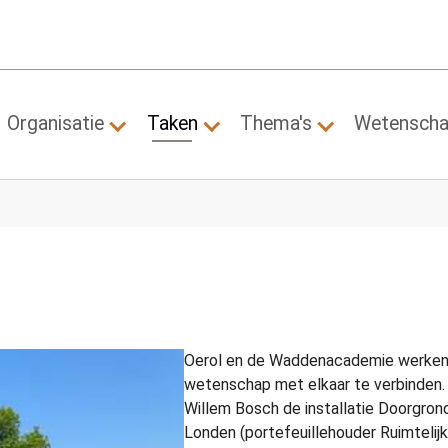
Organisatie
Taken
Thema's
Wetensch
Submenu for "Organisatie"
Submenu for "Taken"
Submenu for "
Oerol en de Waddenacademie werken 
wetenschap met elkaar te verbinden.
Willem Bosch de installatie Doorgro
Londen (portefeuillehouder Ruimtelijk