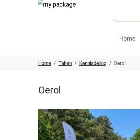
Spring naar hoofd-inhoud
Skip to page footer
Home
U ben hier:
Home
Taken
Kennisdeling
Oerol
Oerol