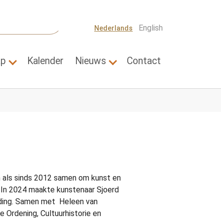
English
Nederlands
ap
Kalender
Nieuws
Contact
Thema's"
Submenu for "Wetenschap"
Submenu for "Nieuws"
als sinds 2012 samen om kunst en
 In 2024 maakte kunstenaar Sjoerd
nding. Samen met Heleen van
e Ordening, Cultuurhistorie en