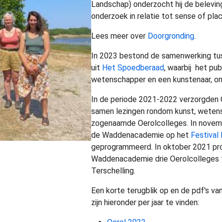
Landschap) onderzocht hij de belevi
onderzoek in relatie tot sense of pla
Lees meer over
Doorgronding
.
In 2023 bestond de samenwerking t
uit
Het Spoedberaad
, waarbij het pu
wetenschapper en een kunstenaar, onde
In de periode 2021-2022 verzorgden
samen lezingen rondom kunst, wetens
zogenaamde Oerolcolleges. In novem
de Waddenacademie op het
Festival
geprogrammeerd. In oktober 2021 pr
Waddenacademie drie Oerolcolleges 
Terschelling.
Een korte terugblik op en de pdf's va
zijn hieronder per jaar te vinden: