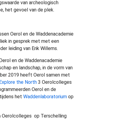
ngswaarde van archeologisch
ce, het gevoel van de plek.
ussen Oerol en de Waddenacademie
bliek in gesprek met met een
r leiding van Erik Willems.
 Oerol en de Waddenacademie
chap en landschap, in de vorm van
ber 2019 heeft Oerol samen met
 Explore the North
3 Oerolcolleges
ogrammeerden Oerol en de
tijdens het
Waddenlaboratorium
op
n Oerolcolleges op Terschelling