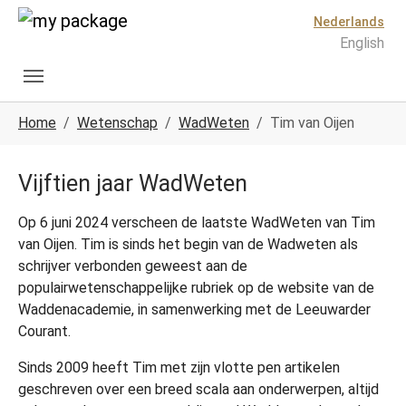
Spring naar hoofd-inhoud
Skip to page footer
Nederlands
English
U ben hier:
Home
Wetenschap
WadWeten
Tim van Oijen
Vijftien jaar WadWeten
Op 6 juni 2024 verscheen de laatste WadWeten van Tim
van Oijen. Tim is sinds het begin van de Wadweten als
schrijver verbonden geweest aan de
populairwetenschappelijke rubriek op de website van de
Waddenacademie, in samenwerking met de Leeuwarder
Courant.
Sinds 2009 heeft Tim met zijn vlotte pen artikelen
geschreven over een breed scala aan onderwerpen, altijd