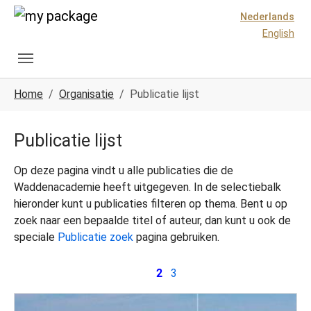
Spring naar hoofd-inhoud
Skip to page footer
Nederlands
English
U ben hier:
Home
Organisatie
Publicatie lijst
Publicatie lijst
Op deze pagina vindt u alle publicaties die de
Waddenacademie heeft uitgegeven. In de selectiebalk
hieronder kunt u publicaties filteren op thema. Bent u op
zoek naar een bepaalde titel of auteur, dan kunt u ook de
speciale
Publicatie zoek
pagina gebruiken.
2
3