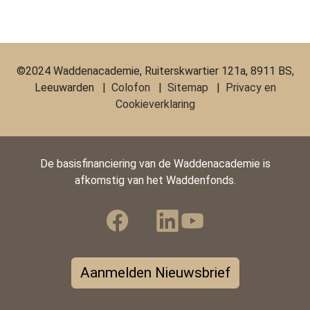
©2024 Waddenacademie, Ruiterskwartier 121a, 8911 BS,
Leeuwarden |
Colofon
|
Sitemap
|
Privacy en
Cookieverklaring
De basisfinanciering van de Waddenacademie is
afkomstig van het Waddenfonds.
Aanmelden Nieuwsbrief