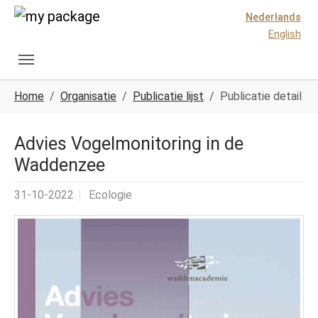
Spring naar hoofd-inhoud
Skip to page footer
Nederlands
English
U ben hier:
Home
Organisatie
Publicatie lijst
Publicatie detail
Advies Vogelmonitoring in de
Waddenzee
31-10-2022
Ecologie