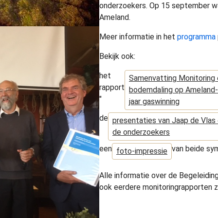
onderzoekers. Op 15 september wa
Ameland.
Meer informatie in het
programma
Bekijk ook:
het
Samenvatting Monitoring 
rapport
bodemdaling op Ameland-O
"
jaar gaswinning
de
presentaties van Jaap de Vlas
de onderzoekers
een
van beide sy
foto-impressie
Alle informatie over de Begeleid
ook eerdere monitoringrapporten z