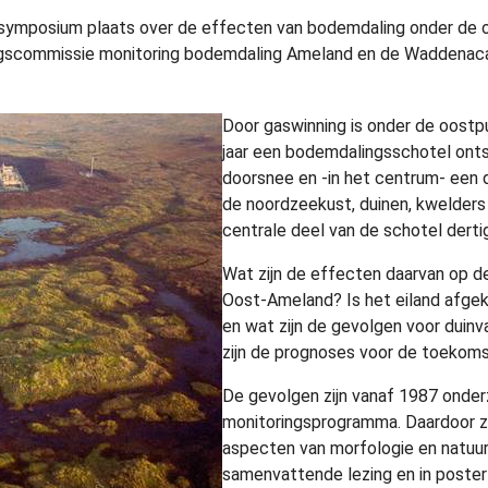
ymposium plaats over de effecten van bodemdaling onder de 
ingscommissie monitoring bodemdaling Ameland en de Waddena
Door gaswinning is onder de oostp
jaar een bodemdalingsschotel ont
doorsnee en -in het centrum- een 
de noordzeekust, duinen, kwelders
centrale deel van de schotel dertig
Wat zijn de effecten daarvan op d
Oost-Ameland? Is het eiland afgek
en wat zijn de gevolgen voor duin
zijn de prognoses voor de toekom
De gevolgen zijn vanaf 1987 onder
monitoringsprogramma. Daardoor zi
aspecten van morfologie en natuu
samenvattende lezing en in poster