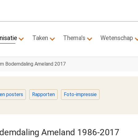
nisatie
Taken
Thema's
Wetenschap
Submenu for "Organisatie"
Submenu for "Taken"
Submenu for "Them
m Bodemdaling Ameland 2017
 en posters
Rapporten
Foto-impressie
odemdaling Ameland 1986-2017