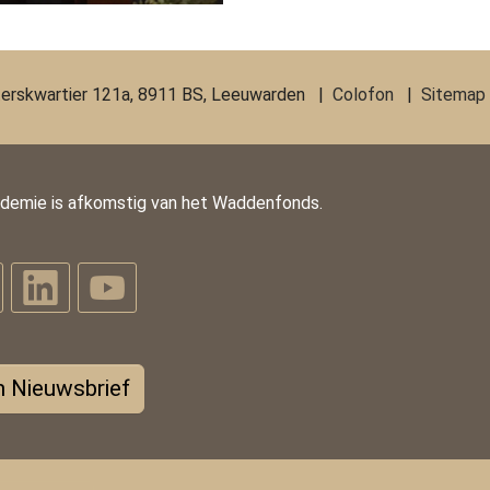
erskwartier 121a, 8911 BS, Leeuwarden |
Colofon
|
Sitemap
ademie is afkomstig van het Waddenfonds.
 Nieuwsbrief