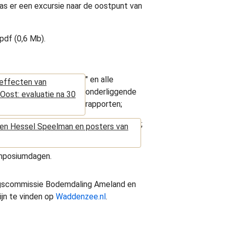
s er een excursie naar de oostpunt van
pdf (0,6 Mb).
" en alle
effecten van
onderliggende
ost: evaluatie na 30
rapporten;
;
 en Hessel Speelman en posters van
mposiumdagen.
ingscommissie Bodemdaling Ameland en
ijn te vinden op
Waddenzee.nl
.