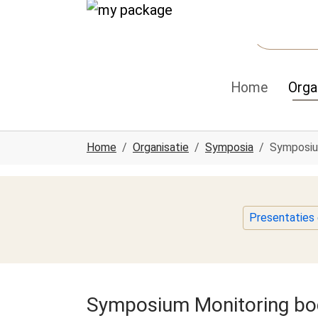
Spring naar hoofd-inhoud
Skip to page footer
Home
Orga
U ben hier:
Home
Organisatie
Symposia
Symposiu
Presentaties
Symposium Monitoring b