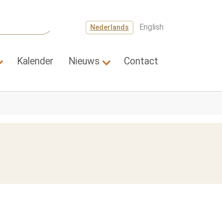
English
Nederlands
Kalender
Nieuws
Contact
a's"
Submenu for "Wetenschap"
Submenu for "Nieuws"