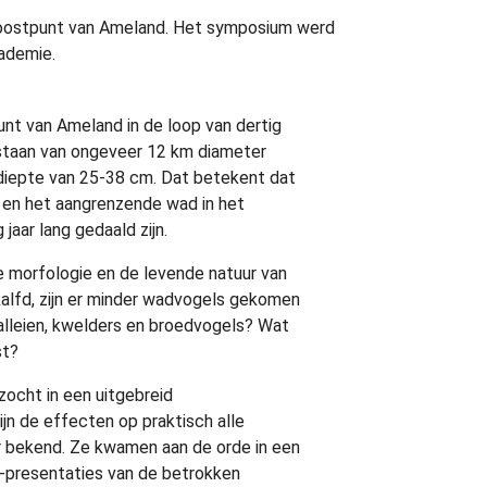
oostpunt van Ameland. Het symposium werd
cademie.
unt van Ameland in de loop van dertig
staan van ongeveer 12 km diameter
diepte van 25-38 cm. Dat betekent dat
 en het aangrenzende wad in het
 jaar lang gedaald zijn.
e morfologie en de levende natuur van
alfd, zijn er minder wadvogels gekomen
valleien, kwelders en broedvogels? Wat
st?
zocht in een uitgebreid
jn de effecten op praktisch alle
r bekend. Ze kwamen aan de orde in een
-presentaties van de betrokken