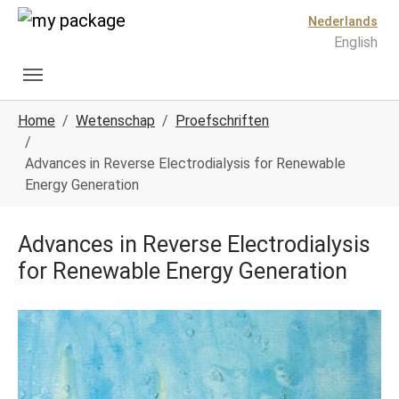
Spring naar hoofd-inhoud
Skip to page footer
Nederlands
English
U ben hier:
Home
Wetenschap
Proefschriften
Advances in Reverse Electrodialysis for Renewable
Energy Generation
Advances in Reverse Electrodialysis
for Renewable Energy Generation