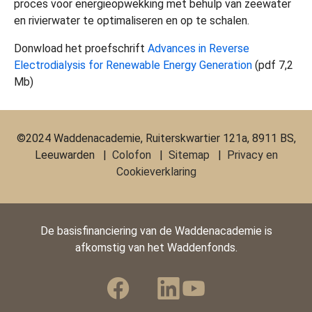
proces voor energieopwekking met behulp van zeewater
en rivierwater te optimaliseren en op te schalen.
Donwload het proefschrift
Advances in Reverse
Electrodialysis for Renewable Energy Generation
(pdf 7,2
Mb)
©2024 Waddenacademie, Ruiterskwartier 121a, 8911 BS,
Leeuwarden |
Colofon
|
Sitemap
|
Privacy en
Cookieverklaring
De basisfinanciering van de Waddenacademie is
afkomstig van het Waddenfonds.