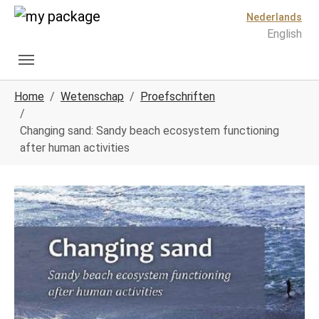
Spring naar hoofd-inhoud
Skip to page footer
Nederlands
English
U ben hier:
Home
Wetenschap
Proefschriften
Changing sand: Sandy beach ecosystem functioning
after human activities