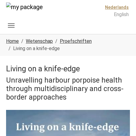
Spring naar hoofd-inhoud
Skip to page footer
Nederlands
English
U ben hier:
Home
Wetenschap
Proefschriften
Living on a knife-edge
Living on a knife-edge
Unravelling harbour porpoise health
through multidisciplinary and cross-
border approaches