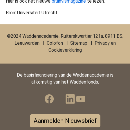
Hier is ook het nieuwe
bruinvismagazine
te lezen.
Bron: Universiteit Utrecht
©2024 Waddenacademie, Ruiterskwartier 121a, 8911 BS,
Leeuwarden |
Colofon
|
Sitemap
|
Privacy en
Cookieverklaring
De basisfinanciering van de Waddenacademie is
afkomstig van het Waddenfonds.
Aanmelden Nieuwsbrief