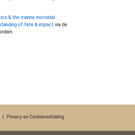
ics & the marine microbial
standing of fate & impact
via de
erdam.
|
Privacy en Cookieverklaring