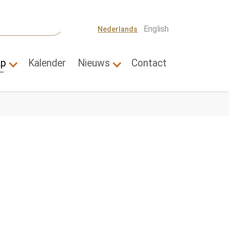
English
Nederlands
ap
Kalender
Nieuws
Contact
Thema's"
Submenu for "Wetenschap"
Submenu for "Nieuws"