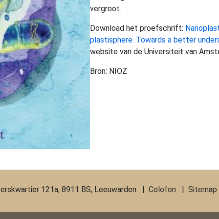
vergroot.
Download het proefschrift:
Nanoplast
plastisphere. Towards a better under
website van de Universiteit van Amst
Bron: NIOZ
erskwartier 121a, 8911 BS, Leeuwarden |
Colofon
|
Sitemap