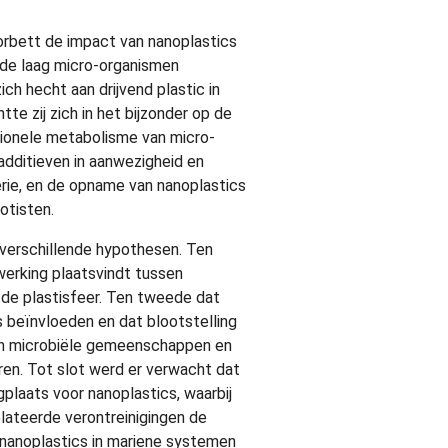
Corbett de impact van nanoplastics
, de laag micro-organismen
zich hecht aan drijvend plastic in
htte zij zich in het bijzonder op de
tionele metabolisme van micro-
additieven in aanwezigheid en
rie, en de opname van nanoplastics
otisten.
 verschillende hypothesen. Ten
erking plaatsvindt tussen
n de plastisfeer. Ten tweede dat
s beïnvloeden en dat blootstelling
an microbiële gemeenschappen en
ren. Tot slot werd er verwacht dat
gplaats voor nanoplastics, waarbij
elateerde verontreinigingen de
 nanoplastics in mariene systemen