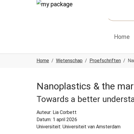
Spring naar hoofd-inhoud
Skip to page footer
Home
U ben hier:
Home
Wetenschap
Proefschriften
Na
Nanoplastics & the mari
Towards a better understa
Auteur: Lia Corbett
Datum: 1 april 2026
Universiteit: Universiteit van Amsterdam