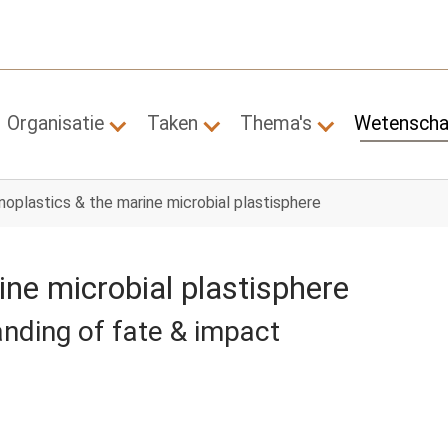
Organisatie
Taken
Thema's
Wetensch
Submenu for "Organisatie"
Submenu for "Taken"
Submenu for "
noplastics & the marine microbial plastisphere
ne microbial plastisphere
nding of fate & impact