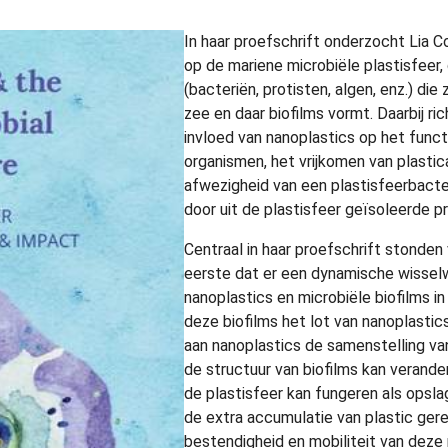
In haar proefschrift onderzocht Lia 
op de mariene microbiële plastisfeer
(bacteriën, protisten, algen, enz.) die 
zee en daar biofilms vormt. Daarbij ric
invloed van nanoplastics op het func
organismen, het vrijkomen van plastic
afwezigheid van een plastisfeerbacte
door uit de plastisfeer geïsoleerde pr
Centraal in haar proefschrift stonden
eerste dat er een dynamische wisselw
nanoplastics en microbiële biofilms i
deze biofilms het lot van nanoplastic
aan nanoplastics de samenstelling v
de structuur van biofilms kan verande
de plastisfeer kan fungeren als opsla
de extra accumulatie van plastic ger
bestendigheid en mobiliteit van deze