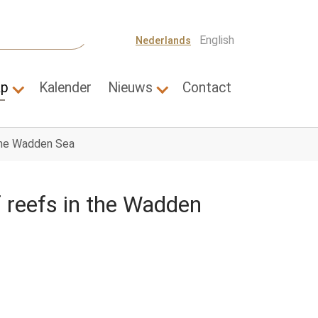
English
Nederlands
ap
Kalender
Nieuws
Contact
Thema's"
Submenu for "Wetenschap"
Submenu for "Nieuws"
 the Wadden Sea
f reefs in the Wadden