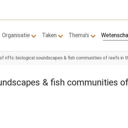
Organisatie
Taken
Thema's
Wetensch
Submenu for "Organisatie"
Submenu for "Taken"
Submenu for "
ef riffs: biological soundscapes & fish communities of reefs in
soundscapes & fish communities o