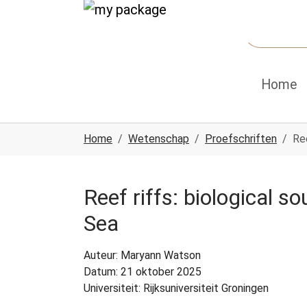
Spring naar hoofd-inhoud
Skip to page footer
Home
U ben hier:
Home
Wetenschap
Proefschriften
Re
Reef riffs: biological 
Sea
Auteur: Maryann Watson
Datum: 21 oktober 2025
Universiteit: Rijksuniversiteit Groningen