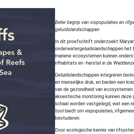
Beter begrip van vispopulaties en ri
geluidslandschappen
In dit proefschrift onderzoekt Mary
onderwatergeluidslandschappen het b
mariene ecosystemen kunnen onders
rifhabitats en -herstel in de Waddenz
Geluidslandschappen integreren biolo
en menselijke druk, en bieden een kra
van de gezondheid van ecosystemen. D
akoestische monitoring kunnen deze 
schaal worden vastgelegd, wat een n
tool biedt om vispopulaties, rifgeme
bestuderen.
Door ecologische kennis van rifsyst