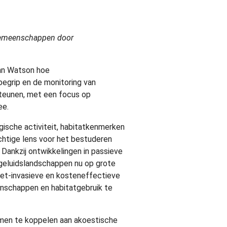
fgemeenschappen door
ann Watson hoe
egrip en de monitoring van
teunen, met een focus op
ee.
gische activiteit, habitatkenmerken
chtige lens voor het bestuderen
ankzij ontwikkelingen in passieve
geluidslandschappen nu op grote
iet-invasieve en kosteneffectieve
enschappen en habitatgebruik te
emen te koppelen aan akoestische