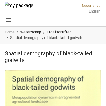
Spring naar hoofd-inhoud
Skip to page footer
Nederlands
English
U ben hier:
Home
Wetenschap
Proefschriften
Spatial demography of black-tailed godwits
Spatial demography of black-tailed
godwits