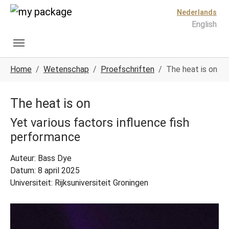
Spring naar hoofd-inhoud
Skip to page footer
Nederlands
English
U ben hier:
Home
Wetenschap
Proefschriften
The heat is on
The heat is on
Yet various factors influence fish
performance
Auteur: Bass Dye
Datum: 8 april 2025
Universiteit: Rijksuniversiteit Groningen