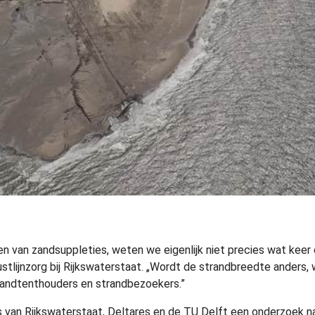
en van zandsuppleties, weten we eigenlijk niet precies wat kee
stlijnzorg bij Rijkswaterstaat. „Wordt de strandbreedte anders,
randtenthouders en strandbezoekers.”
van Rijkswaterstaat, Deltares en de TU Delft een onderzoek naa