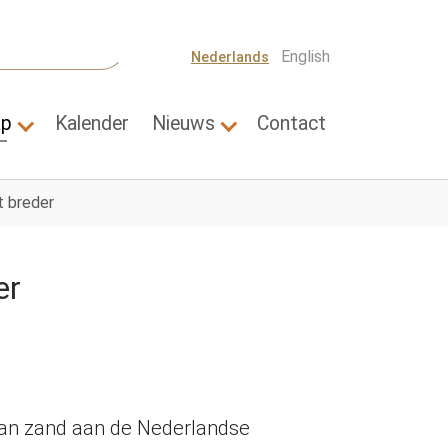
English
Nederlands
ap
Kalender
Nieuws
Contact
Thema's"
Submenu for "Wetenschap"
Submenu for "Nieuws"
t breder
er
 van zand aan de Nederlandse