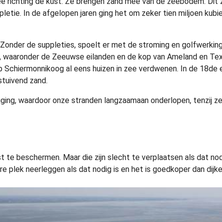
 richting de kust. Ze brengen zand mee van de zeebodem. Dit z
letie. In de afgelopen jaren ging het om zeker tien miljoen kubie
 Zonder de suppleties, spoelt er met de stroming en golfwerking
t, waaronder de Zeeuwse eilanden en de kop van Ameland en Texe
op Schiermonnikoog al eens huizen in zee verdwenen. In de 18d
stuivend zand.
ijging, waardoor onze stranden langzaamaan onderlopen, tenzij 
st te beschermen. Maar die zijn slecht te verplaatsen als dat nod
re plek neerleggen als dat nodig is en het is goedkoper dan dij