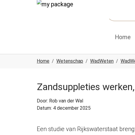
Spring naar hoofd-inhoud
Skip to page footer
Home
U ben hier:
Home
Wetenschap
WadWeten
WadWe
Zandsuppleties werken,
Door: Rob van der Wal
Datum: 4 december 2025
Een studie van Rijkswaterstaat bren