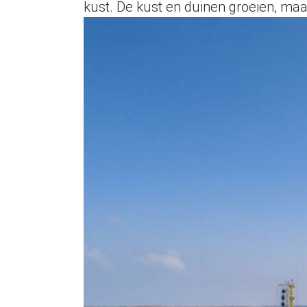
kust. De kust en duinen groeien, maa