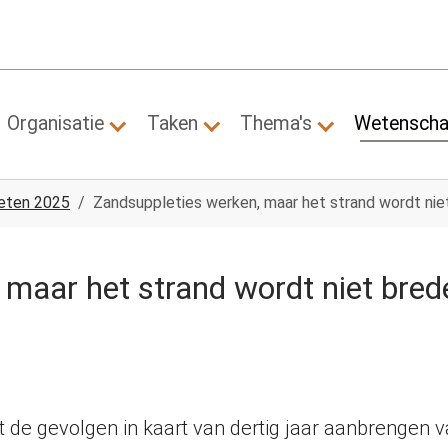
Organisatie
Taken
Thema's
Wetensch
Submenu for "Organisatie"
Submenu for "Taken"
Submenu for "
ten 2025
Zandsuppleties werken, maar het strand wordt nie
 maar het strand wordt niet bred
gt de gevolgen in kaart van dertig jaar aanbrengen