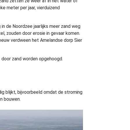
and zetten ze weer af in het water of
ke meter per jaar, vierduizend
 in de Noordzee jaarlijks meer zand weg
l, zouden door erosie in gevaar komen.
e eeuw verdween het Amelandse dorp Sier
ze door zand worden opgehoogd.
ig blijkt, bijvoorbeeld omdat de stroming
ken bouwen.