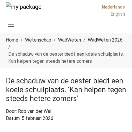
Spring naar hoofd-inhoud
Skip to page footer
Nederlands
English
U ben hier:
Home
Wetenschap
WadWeten
WadWeten 2026
De schaduw van de oester biedt een koele schuilplaats.
Kan helpen tegen steeds hetere zomers
De schaduw van de oester biedt een
koele schuilplaats. ‘Kan helpen tegen
steeds hetere zomers’
Door: Rob van der Wal
Datum: 5 februari 2026