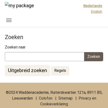
Spring naar hoofd-inhoud
Skip to page footer
Nederlands
English
Zoeken
Zoekformulier
Zoeken naar
Uitgebreid zoeken
Regels
©2024 Waddenacademie, Ruiterskwartier 121a, 8911 BS,
Leeuwarden |
Colofon
|
Sitemap
|
Privacy en
Cookieverklaring