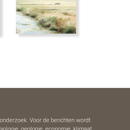
 onderzoek. Voor de berichten wordt
biologie, geologie, economie, klimaat