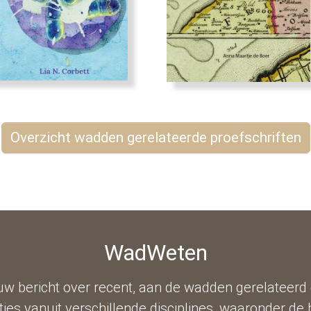
Overzicht wadden gerelateerde proefschriften
WadWeten
w bericht over recent, aan de wadden gerelateerd
ies vanuit verschillende disciplines, waaronder de 