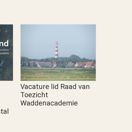
Vacature lid Raad van
Toezicht
Waddenacademie
tal
Waddenacademie Persbericht
Algemeen