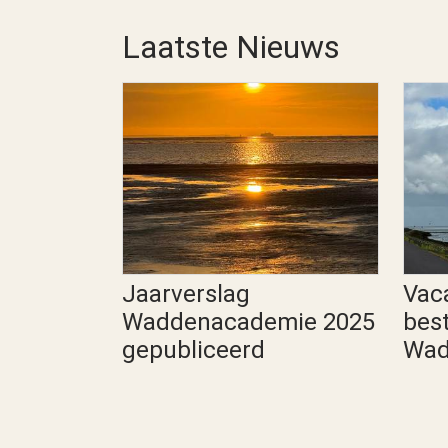
Laatste Nieuws
Jaarverslag
Vac
Waddenacademie 2025
bes
gepubliceerd
Wad
Wadden
Waddenacademie Algemeen
Algeme