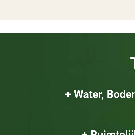
+ Water, Bode
+ Ruimteli