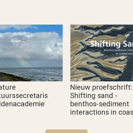
ature
Nieuw proefschrift:
tuurssecretaris
Shifting sand -
denacademie
benthos-sediment
interactions in coas
ecosystems
academie Persbericht
en