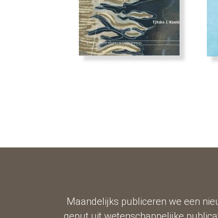
Maandelijks publiceren we een nieu
geput uit wetenschappelijke publicat