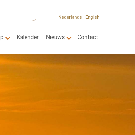
Nederlands
English
ap
Kalender
Nieuws
Contact
Thema's"
Submenu for "Wetenschap"
Submenu for "Nieuws"