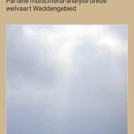
Partiële multicriteria-analyse brede
welvaart Waddengebied